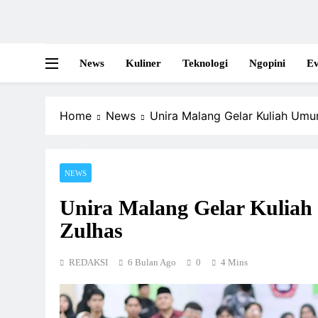
News
Kuliner
Teknologi
Ngopini
Ev
Home
News
Unira Malang Gelar Kuliah Um
NEWS
Unira Malang Gelar Kuli
Zulhas
REDAKSI
6 Bulan Ago
0
4 Mins