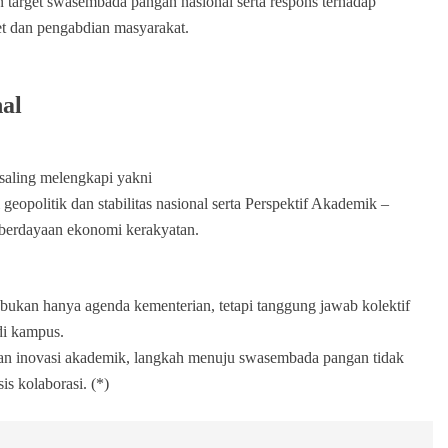
target swasembada pangan nasional serta respons terhadap
set dan pengabdian masyarakat.
nal
saling melengkapi yakni
geopolitik dan stabilitas nasional serta Perspektif Akademik –
berdayaan ekonomi kerakyatan.
ukan hanya agenda kementerian, tetapi tanggung jawab kolektif
di kampus.
 dan inovasi akademik, langkah menuju swasembada pangan tidak
s kolaborasi. (*)