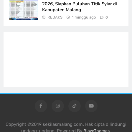
2026, Siapkan Puluhan Titik Syiar di
Kabupaten Malang
REDAKSI
1 minggu ago
0
Copyright ©2019 sekilasmalang.com. Hak cipta dilindungi
undang-undang. Powered By
.
BlazeThemes