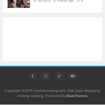
REDAKSI
4 bulan ago
0
Copyright ©2019 sekilasmalang.com. Hak cipta dilindungi
undang-undang. Powered By
.
BlazeThemes