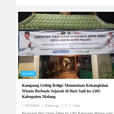
NGOPINI
Kampung Gribig Religi: Momentum Kebangkitan
Wisata Berbasis Sejarah di Hari Jadi ke-1265
Kabupaten Malang
REDAKSI
8 bulan ago
0
7 mins
Peringatan Hari Ulang Tahun ke-1265 Kabupaten Malang pada