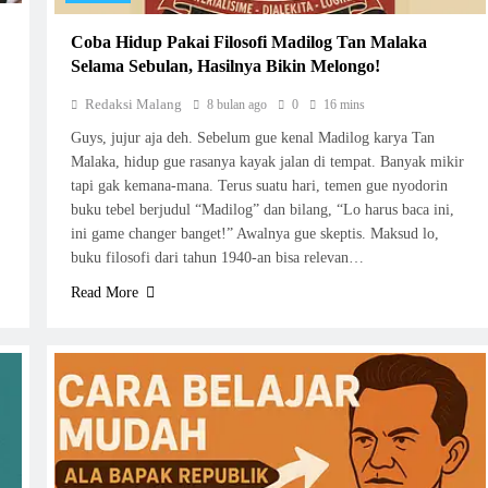
Coba Hidup Pakai Filosofi Madilog Tan Malaka
Selama Sebulan, Hasilnya Bikin Melongo!
Redaksi Malang
8 bulan ago
0
16 mins
Guys, jujur aja deh. Sebelum gue kenal Madilog karya Tan
Malaka, hidup gue rasanya kayak jalan di tempat. Banyak mikir
tapi gak kemana-mana. Terus suatu hari, temen gue nyodorin
buku tebel berjudul “Madilog” dan bilang, “Lo harus baca ini,
ini game changer banget!” Awalnya gue skeptis. Maksud lo,
buku filosofi dari tahun 1940-an bisa relevan…
Read More