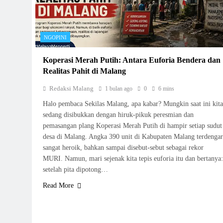
NGOPINI
Koperasi Merah Putih: Antara Euforia Bendera dan
Realitas Pahit di Malang
Redaksi Malang
1 bulan ago
0
6 mins
Halo pembaca Sekilas Malang, apa kabar? Mungkin saat ini kita
sedang disibukkan dengan hiruk-pikuk peresmian dan
pemasangan plang Koperasi Merah Putih di hampir setiap sudut
desa di Malang. Angka 390 unit di Kabupaten Malang terdengar
sangat heroik, bahkan sampai disebut-sebut sebagai rekor
MURI. Namun, mari sejenak kita tepis euforia itu dan bertanya:
setelah pita dipotong…
Read More