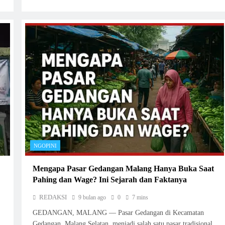
NGOPINI
Mengapa Pasar Gedangan Malang Hanya Buka Saat
Pahing dan Wage? Ini Sejarah dan Faktanya
REDAKSI
9 bulan ago
0
7 mins
GEDANGAN, MALANG — Pasar Gedangan di Kecamatan
Gedangan, Malang Selatan, menjadi salah satu pasar tradisional