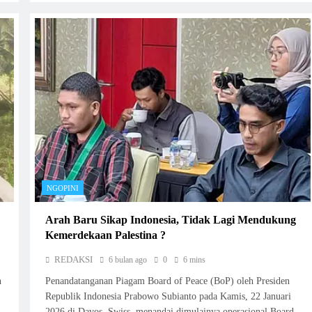
NGOPINI
Arah Baru Sikap Indonesia, Tidak Lagi Mendukung
Kemerdekaan Palestina ?
REDAKSI
6 bulan ago
0
6 mins
n
Penandatanganan Piagam Board of Peace (BoP) oleh Presiden
Republik Indonesia Prabowo Subianto pada Kamis, 22 Januari
2026 di Davos, Swiss, menandai dimulainya operasional Board