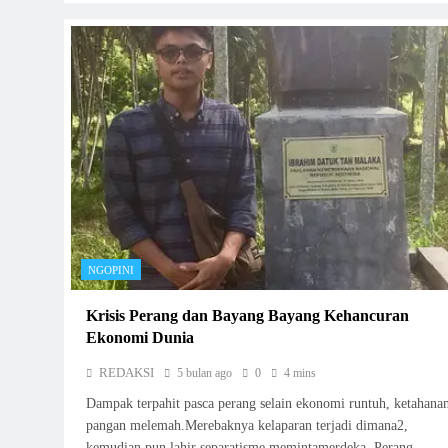
NGOPINI
Krisis Perang dan Bayang Bayang Kehancuran
Ekonomi Dunia
REDAKSI
5 bulan ago
0
4 mins
Dampak terpahit pasca perang selain ekonomi runtuh, ketahana
pangan melemah.Merebaknya kelaparan terjadi dimana2,
kemudian pun lahir separatisme memintamerdeka. Perang