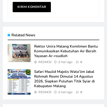
Related News
Rektor Unira Malang Komitmen Bantu
Komunikasikan Kebutuhan Air Bersih
Yayasan Ar-roudloh
REDAKSI
2 hari ago
0
Safari Maulid Majelis Wata’lim Jabal
Rohmah Resmi Dimulai 14 Agustus
2026, Siapkan Puluhan Titik Syiar di
Kabupaten Malang
REDAKSI
6 hari ago
0