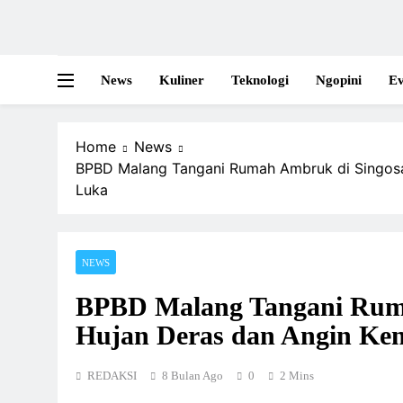
News
Kuliner
Teknologi
Ngopini
Ev
Home
News
BPBD Malang Tangani Rumah Ambruk di Singosar
Luka
NEWS
BPBD Malang Tangani Ruma
Hujan Deras dan Angin Ke
REDAKSI
8 Bulan Ago
0
2 Mins