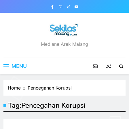
Skip
to
content
sekilasmalang.com
Mediane Arek Malang
MENU
Home
Pencegahan Korupsi
Tag:
Pencegahan Korupsi