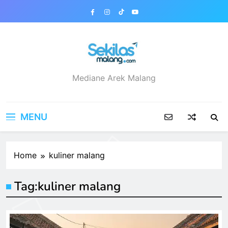
Skip
to
content
sekilasmalang.com
Mediane Arek Malang
MENU
Home
kuliner malang
Tag:
kuliner malang