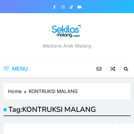
Skip
to
content
sekilasmalang.com
Mediane Arek Malang
MENU
Home
KONTRUKSI MALANG
Tag:
KONTRUKSI MALANG