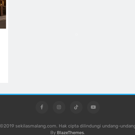
 ©2019 sekilasmalang.com. Hak cipta dilindungi undang-undan
By
.
BlazeThemes