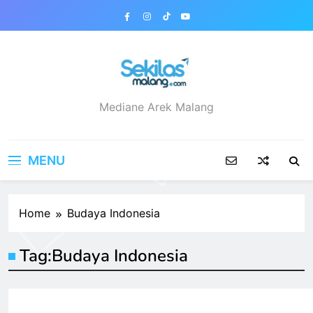
Skip
to
content
sekilasmalang.com
Mediane Arek Malang
MENU
Home
Budaya Indonesia
Tag:
Budaya Indonesia