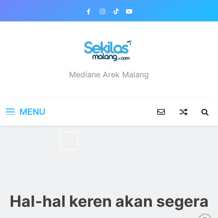
Skip
to
content
sekilasmalang.com
Mediane Arek Malang
MENU
Hal-hal keren akan segera