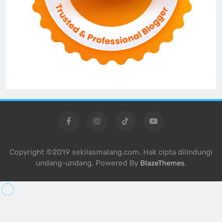
Copyright ©2019 sekilasmalang.com. Hak cipta dilindungi
undang-undang. Powered By
.
BlazeThemes