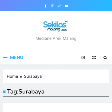
Skip
to
content
sekilasmalang.com
Mediane Arek Malang
MENU
Home
Surabaya
Tag:
Surabaya