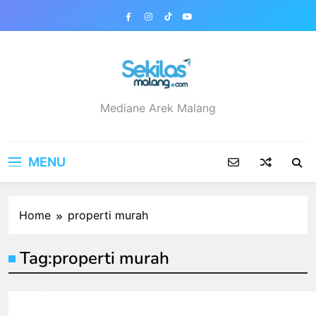
Skip
to
content
sekilasmalang.com
Mediane Arek Malang
MENU
Home
properti murah
Tag:
properti murah