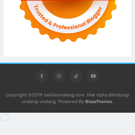
Copyright ©2019 sekilasmalang.com. Hak cipta dilindungi
undang-undang. Powered By
.
BlazeThemes