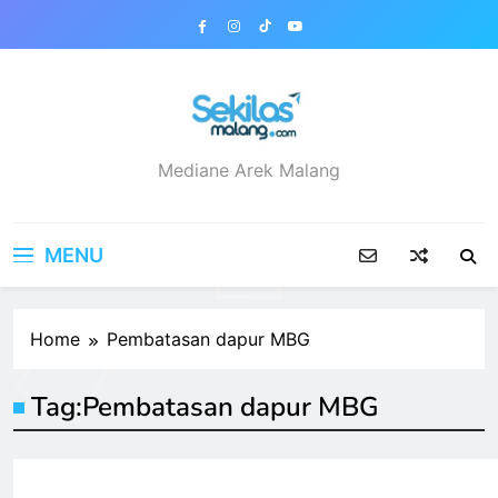
Skip
to
content
sekilasmalang.com
Mediane Arek Malang
MENU
Home
Pembatasan dapur MBG
Tag:
Pembatasan dapur MBG