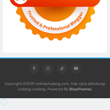
Copyright ©2019 sekilasmalang.com. Hak cipta dilindungi
undang-undang. Powered By
.
BlazeThemes