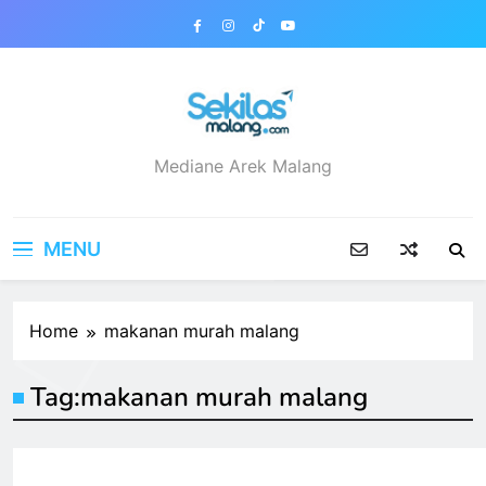
Skip
to
content
sekilasmalang.com
Mediane Arek Malang
MENU
Home
makanan murah malang
Tag:
makanan murah malang