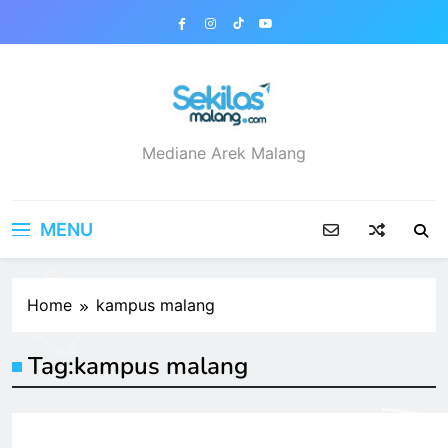
Skip
to
content
sekilasmalang.com
Mediane Arek Malang
MENU
Home
kampus malang
Tag:
kampus malang