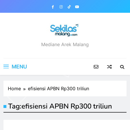
Skip
to
content
sekilasmalang.com
Mediane Arek Malang
MENU
Home
efisiensi APBN Rp300 triliun
Tag:
efisiensi APBN Rp300 triliun