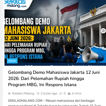
NEWS
Gelombang Demo Mahasiswa Jakarta 12 Juni
2026: Dari Pelemahan Rupiah hingga
Program MBG, Ini Respons Istana
Redaksi Malang
2 bulan ago
0
6 mins
SEKILASMALANG.COM – Ribuan mahasiswa dari berbagai
perguruan tinggi di Jakarta turun ke jalan pada Jumat, 12 Juni