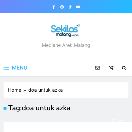
Skip
to
content
sekilasmalang.com
Mediane Arek Malang
MENU
Home
doa untuk azka
Tag:
doa untuk azka