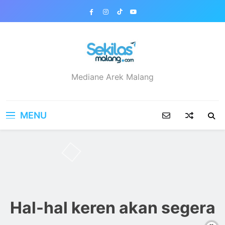
Skip
to
content
sekilasmalang.com
Mediane Arek Malang
MENU
Hal-hal keren akan segera