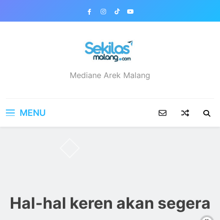
Skip
to
content
sekilasmalang.com
Mediane Arek Malang
MENU
Hal-hal keren akan segera