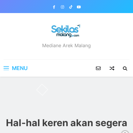
Skip
to
content
sekilasmalang.com
Mediane Arek Malang
MENU
Hal-hal keren akan segera